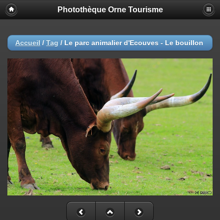
Photothèque Orne Tourisme
Accueil
/
Tag
/
Le parc animalier d'Ecouves - Le bouillon