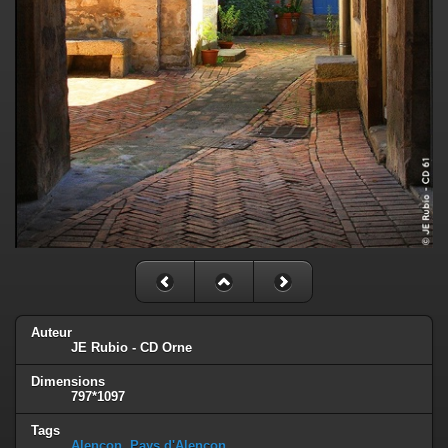
Auteur
JE Rubio - CD Orne
Dimensions
797*1097
Tags
Alençon
,
Pays d'Alençon