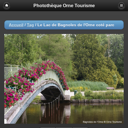
Photothèque Orne Tourisme
Accueil
/
Tag
/
Le Lac de Bagnoles de l'Orne coté parc