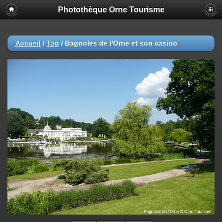
Photothèque Orne Tourisme
Accueil
/
Tag
/
Bagnoles de l'Orne et son casino