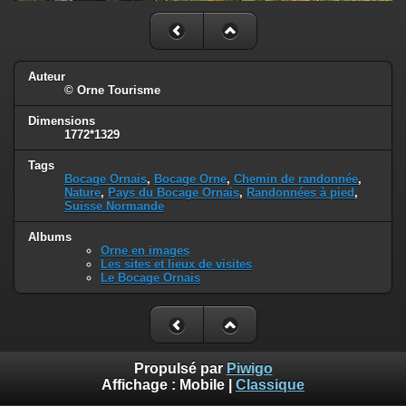
Auteur
© Orne Tourisme
Dimensions
1772*1329
Tags
Bocage Ornais
,
Bocage Orne
,
Chemin de randonnée
,
Nature
,
Pays du Bocage Ornais
,
Randonnées à pied
,
Suisse Normande
Albums
Orne en images
Les sites et lieux de visites
Le Bocage Ornais
Propulsé par
Piwigo
Affichage :
Mobile
|
Classique