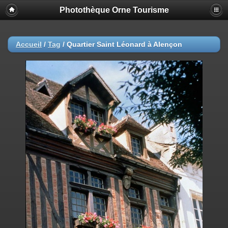
Photothèque Orne Tourisme
Accueil
/
Tag
/
Quartier Saint Léonard à Alençon