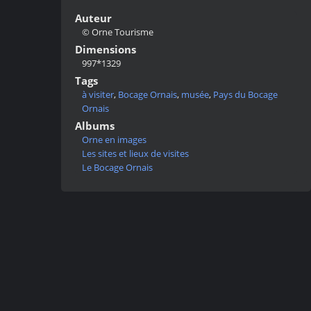
Auteur
© Orne Tourisme
Dimensions
997*1329
Tags
à visiter
,
Bocage Ornais
,
musée
,
Pays du Bocage
Ornais
Albums
Orne en images
Les sites et lieux de visites
Le Bocage Ornais