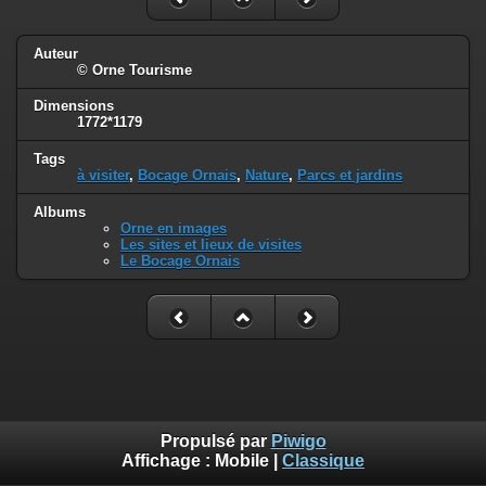
Auteur
© Orne Tourisme
Dimensions
1772*1179
Tags
à visiter
,
Bocage Ornais
,
Nature
,
Parcs et jardins
Albums
Orne en images
Les sites et lieux de visites
Le Bocage Ornais
Propulsé par
Piwigo
Affichage :
Mobile
|
Classique