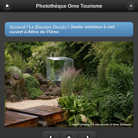
Photothèque Orne Tourisme
Accueil
/
Le Bocage Ornais
/
Jardin intérieur à ciel
ouvert à Athis de l'Orne