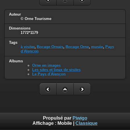
Auteur
© Orne Tourisme
Dimensions
1772*1179
Tags
à visiter
,
Bocage Ornais
,
Bocage Orne
,
musée
,
Pays
d'Alençon
Albums
Orne en images
Les sites et lieux de visites
Le Pays d'Alençon
Propulsé par
Piwigo
Affichage :
Mobile
|
Classique