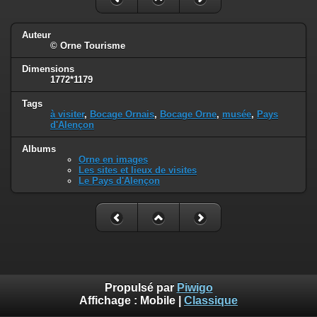
Auteur
© Orne Tourisme
Dimensions
1772*1179
Tags
à visiter
,
Bocage Ornais
,
Bocage Orne
,
musée
,
Pays
d'Alençon
Albums
Orne en images
Les sites et lieux de visites
Le Pays d'Alençon
Propulsé par
Piwigo
Affichage :
Mobile
|
Classique