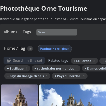
Photothèque Orne Tourisme
Bienvenue sur la galerie photos de Tourisme 61 - Service Tourisme du dép
Albums
Tags
Home
/
Tag
16
Patrimoine religieux
Search in this set
Related tags
+ Le Perche
8
+ 
+ Basilique
1
+ cathédrales normandes
1
+ Dames célè
+ Pays du Bocage Ornais
1
+ Pays du Perche
1