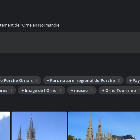
artement de l'Orne en Normandie
Le Perche Ornais
8
+ Parc naturel régional du Perche
8
+ Pay
bres
1
+ Image de l'Orne
1
+ musée
1
+ Orne Tourisme