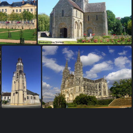
ées
Eglise Notre-Dame-sur-l'Eau - Domfront
Malétable
Basilique la Chapelle Montligeon