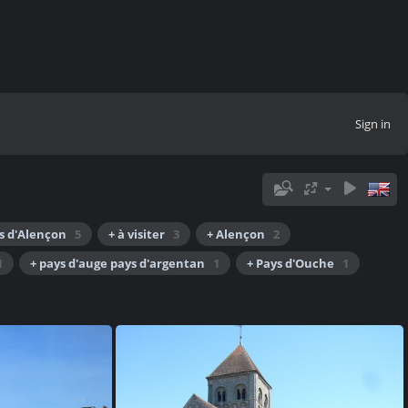
Sign in
s d'Alençon
5
+ à visiter
3
+ Alençon
2
1
+ pays d'auge pays d'argentan
1
+ Pays d'Ouche
1