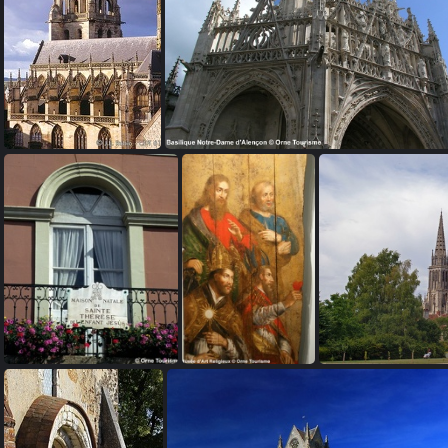
Eglise Saint Germain à Argentan
Basilique Notre Dame - Alençon
Maison Famille Martin - Maison natale de Sainte Thérèse
Musée d'Art Religieux à Sées
Cathé