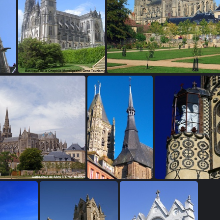
Basilique de la Chapelle Montligeon
Cathedrale de S
drale de Sées
L'aigle et son église
Malétable