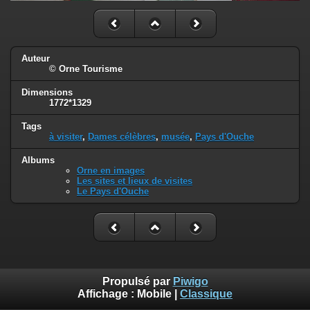
Auteur
© Orne Tourisme
Dimensions
1772*1329
Tags
à visiter
,
Dames célèbres
,
musée
,
Pays d'Ouche
Albums
Orne en images
Les sites et lieux de visites
Le Pays d'Ouche
Propulsé par
Piwigo
Affichage :
Mobile
|
Classique