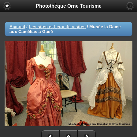
Photothèque Orne Tourisme
Accueil
/
Les sites et lieux de visites
/
Musée la Dame
aux Camélias à Gacé