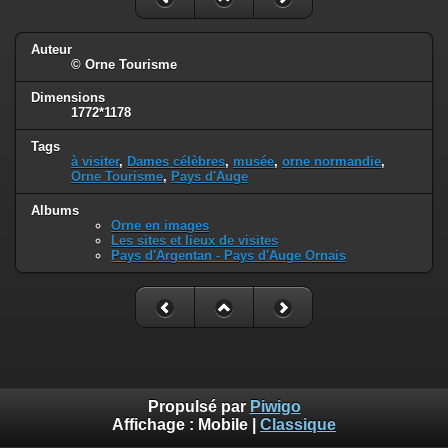
Auteur
© Orne Tourisme
Dimensions
1772*1178
Tags
à visiter
,
Dames célèbres
,
musée
,
orne normandie
,
Orne Tourisme
,
Pays d'Auge
Albums
Orne en images
Les sites et lieux de visites
Pays d'Argentan - Pays d'Auge Ornais
Propulsé par
Piwigo
Affichage :
Mobile
|
Classique