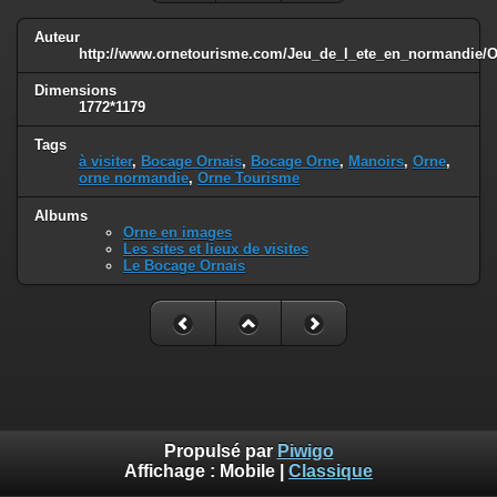
Auteur
http://www.ornetourisme.com/Jeu_de_l_ete_en_normandie/
Dimensions
1772*1179
Tags
à visiter
,
Bocage Ornais
,
Bocage Orne
,
Manoirs
,
Orne
,
orne normandie
,
Orne Tourisme
Albums
Orne en images
Les sites et lieux de visites
Le Bocage Ornais
Propulsé par
Piwigo
Affichage :
Mobile
|
Classique