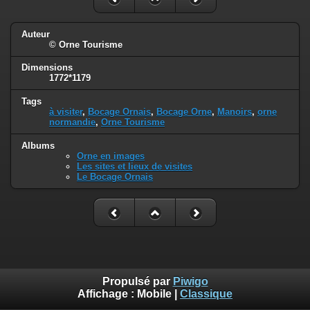
Auteur
© Orne Tourisme
Dimensions
1772*1179
Tags
à visiter
,
Bocage Ornais
,
Bocage Orne
,
Manoirs
,
orne
normandie
,
Orne Tourisme
Albums
Orne en images
Les sites et lieux de visites
Le Bocage Ornais
Propulsé par
Piwigo
Affichage :
Mobile
|
Classique