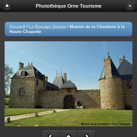
Photothèque Orne Tourisme
Accueil
/
Le Bocage Ornais
/
Manoir de la Chaslerie à la
Haute Chapelle