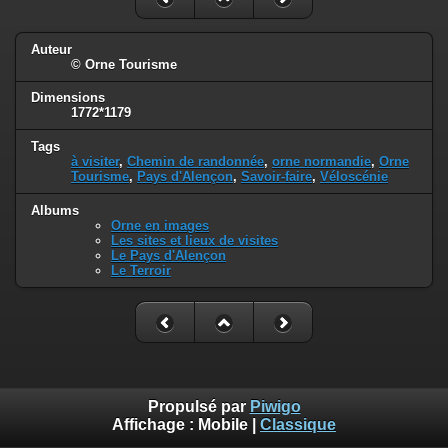
Auteur
© Orne Tourisme
Dimensions
1772*1179
Tags
à visiter
,
Chemin de randonnée
,
orne normandie
,
Orne
Tourisme
,
Pays d'Alençon
,
Savoir-faire
,
Véloscénie
Albums
Orne en images
Les sites et lieux de visites
Le Pays d'Alençon
Le Terroir
Propulsé par
Piwigo
Affichage :
Mobile
|
Classique