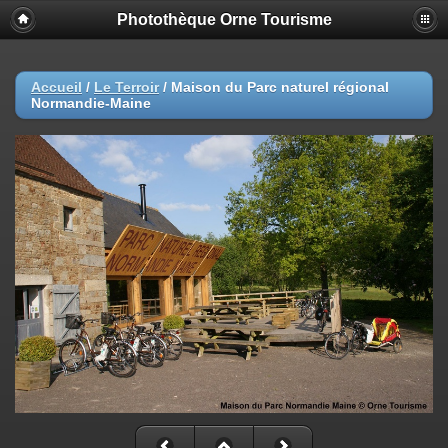
Photothèque Orne Tourisme
Accueil
/
Le Terroir
/
Maison du Parc naturel régional
Normandie-Maine