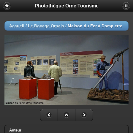
Photothèque Orne Tourisme
Accueil
/
Le Bocage Ornais
/
Maison du Fer à Dompierre
Auteur