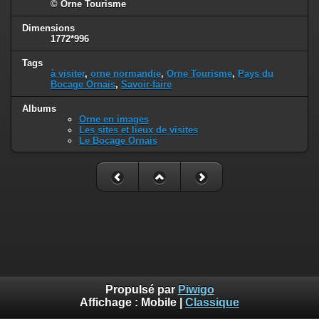
© Orne Tourisme
Dimensions
1772*996
Tags
à visiter
,
orne normandie
,
Orne Tourisme
,
Pays du
Bocage Ornais
,
Savoir-faire
Albums
Orne en images
Les sites et lieux de visites
Le Bocage Ornais
Propulsé par
Piwigo
Affichage :
Mobile
|
Classique