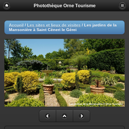
Photothèque Orne Tourisme
Accueil
/
Les sites et lieux de visites
/
Les jardins de la
Mansonière à Saint Cèneri le Gérei