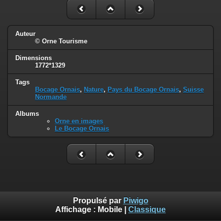
Auteur
© Orne Tourisme
Dimensions
1772*1329
Tags
Bocage Ornais
,
Nature
,
Pays du Bocage Ornais
,
Suisse
Normande
Albums
Orne en images
Le Bocage Ornais
Propulsé par
Piwigo
Affichage :
Mobile
|
Classique