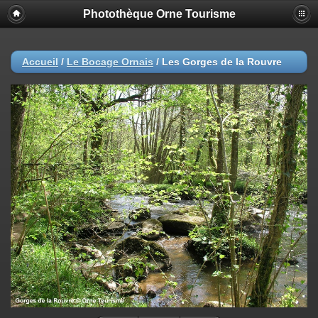
Photothèque Orne Tourisme
Accueil
/
Le Bocage Ornais
/
Les Gorges de la Rouvre