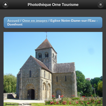
Photothèque Orne Tourisme
Accueil
/
Orne en images
/
Eglise Notre-Dame-sur-l'Eau -
Domfront