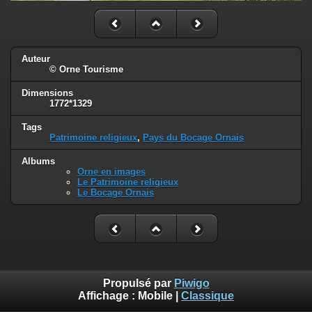
Auteur
© Orne Tourisme
Dimensions
1772*1329
Tags
Patrimoine religieux
,
Pays du Bocage Ornais
Albums
Orne en images
Le Patrimoine religieux
Le Bocage Ornais
Propulsé par
Piwigo
Affichage :
Mobile
|
Classique