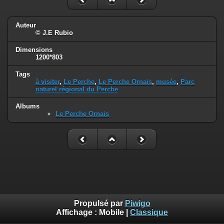
Auteur
© J.E Rubio
Dimensions
1200*803
Tags
à visiter
,
Le Perche
,
Le Perche Ornais
,
musée
,
Parc
naturel régional du Perche
Albums
Le Perche Ornais
Propulsé par
Piwigo
Affichage :
Mobile
|
Classique