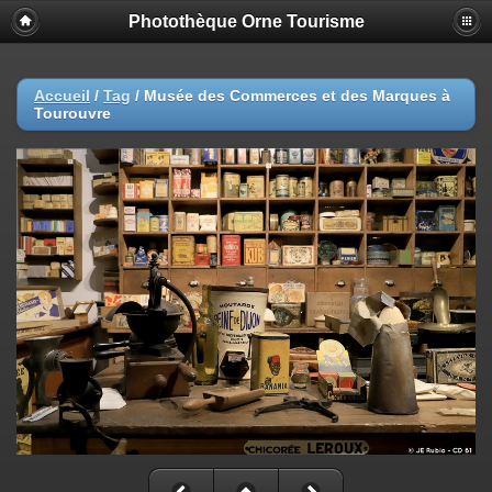
Photothèque Orne Tourisme
Accueil
/
Tag
/
Musée des Commerces et des Marques à
Tourouvre