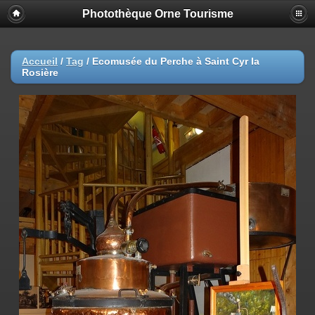
Photothèque Orne Tourisme
Accueil
/
Tag
/
Ecomusée du Perche à Saint Cyr la
Rosière