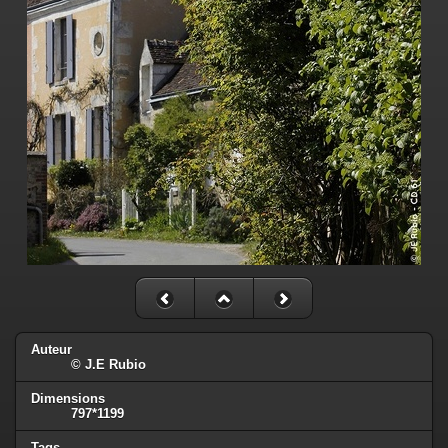
Auteur
© J.E Rubio
Dimensions
797*1199
Tags