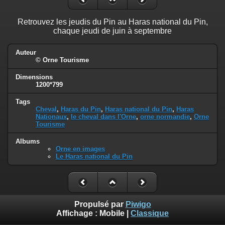
Retrouvez les jeudis du Pin au Haras national du Pin,
chaque jeudi de juin à septembre
Auteur
© Orne Tourisme
Dimensions
1200*799
Tags
Cheval
,
Haras du Pin
,
Haras national du Pin
,
Haras
Nationaux
,
le cheval dans l'Orne
,
orne normandie
,
Orne
Tourisme
Albums
Orne en images
Le Haras national du Pin
Propulsé par
Piwigo
Affichage :
Mobile
|
Classique