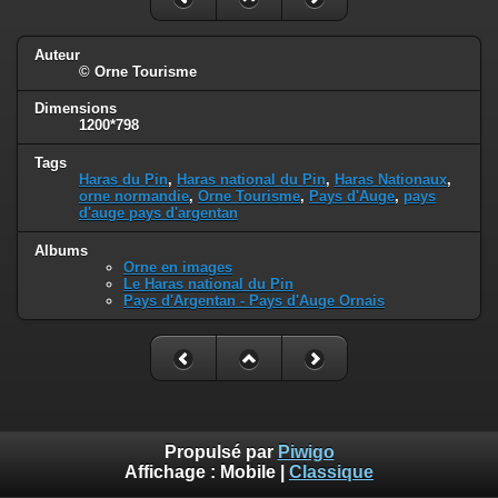
Auteur
© Orne Tourisme
Dimensions
1200*798
Tags
Haras du Pin
,
Haras national du Pin
,
Haras Nationaux
,
orne normandie
,
Orne Tourisme
,
Pays d'Auge
,
pays
d'auge pays d'argentan
Albums
Orne en images
Le Haras national du Pin
Pays d'Argentan - Pays d'Auge Ornais
Propulsé par
Piwigo
Affichage :
Mobile
|
Classique