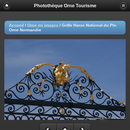
Photothèque Orne Tourisme
Accueil
/
Orne en images
/
Grille Haras National du Pin
Orne Normandie