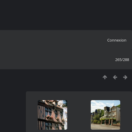
Connexion
265/288