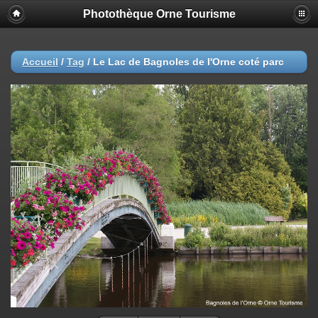
Photothèque Orne Tourisme
Accueil
/
Tag
/
Le Lac de Bagnoles de l'Orne coté parc