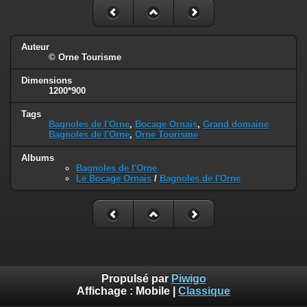
Auteur
© Orne Tourisme
Dimensions
1200*900
Tags
Bagnoles de l'Orne
,
Bocage Ornais
,
Grand domaine
Bagnoles de l'Orne
,
Orne Tourisme
Albums
Bagnoles de l'Orne
Le Bocage Ornais
/
Bagnoles de l'Orne
Propulsé par
Piwigo
Affichage :
Mobile
|
Classique