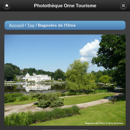
Photothèque Orne Tourisme
Accueil
/
Tag
/
Bagnoles de l'Orne