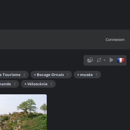
Connexion
e Tourisme
2
+ Bocage Ornais
1
+ musée
1
rmande
1
+ Véloscénie
1