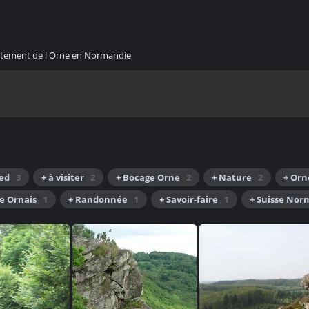
artement de l'Orne en Normandie
ied
3
+ à visiter
2
+ Bocage Orne
2
+ Nature
2
+ Orn
e Ornais
1
+ Randonnée
1
+ Savoir-faire
1
+ Suisse No